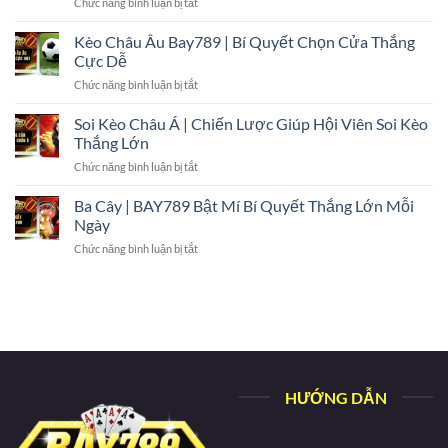
ở
Chức năng bình luận bị tắt
|
Soi
Mẹo
Kèo
Kèo Châu Âu Bay789 | Bí Quyết Chọn Cửa Thắng
Cược
Phạt
Cao
Cực Dễ
Góc
Tay
ở
Chức năng bình luận bị tắt
Bay789
Giúp
Kèo
|
Nổ
Châu
Soi Kèo Châu Á | Chiến Lược Giúp Hội Viên Soi Kèo
Đọc
Kèo
Âu
Chuẩn
Thắng Lớn
Đậm
Bay789
Tỷ
ở
Chức năng bình luận bị tắt
|
Lệ,
Soi
Bí
Thắng
Kèo
Ba Cây | BAY789 Bật Mí Bí Quyết Thắng Lớn Mỗi
Quyết
Lớn
Châu
Chọn
Ngày
Á
Cửa
ở
Chức năng bình luận bị tắt
|
Thắng
Ba
Chiến
Cực
Cây
Lược
Dễ
|
Giúp
BAY789
Hội
Bật
Viên
Mí
Soi
Bí
Kèo
Quyết
Thắng
HƯỚNG DẪN
Thắng
Lớn
Lớn
Mỗi