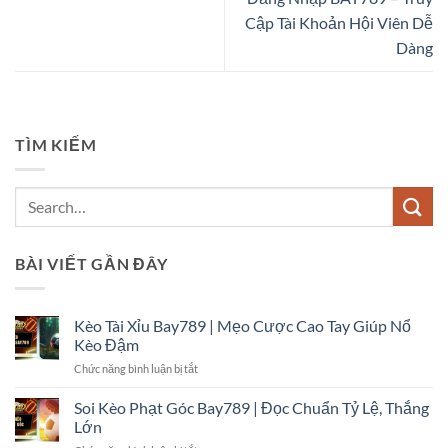
Cập Tài Khoản Hội Viên Dễ
Dàng
TÌM KIẾM
BÀI VIẾT GẦN ĐÂY
Kèo Tài Xỉu Bay789 | Mẹo Cược Cao Tay Giúp Nổ
Kèo Đậm
ở
Chức năng bình luận bị tắt
Kèo
Tài
Soi Kèo Phạt Góc Bay789 | Đọc Chuẩn Tỷ Lệ, Thắng
Xỉu
Lớn
Bay789