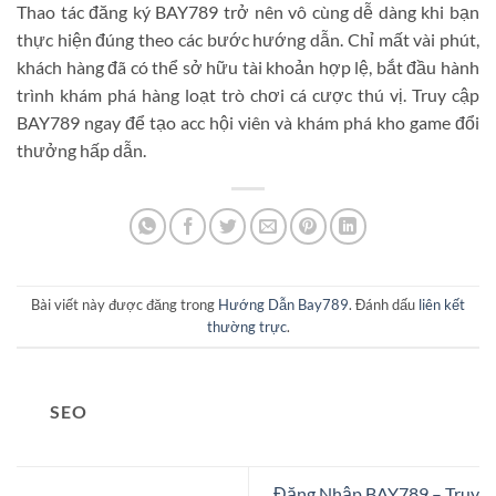
Thao tác
đăng ký BAY789
trở nên vô cùng dễ dàng khi bạn
thực hiện đúng theo các bước hướng dẫn. Chỉ mất vài phút,
khách hàng đã có thể sở hữu tài khoản hợp lệ, bắt đầu hành
trình khám phá hàng loạt trò chơi cá cược thú vị. Truy cập
BAY789 ngay để tạo acc hội viên và khám phá kho game đổi
thưởng hấp dẫn.
Bài viết này được đăng trong
Hướng Dẫn Bay789
. Đánh dấu
liên kết
thường trực
.
SEO
Đăng Nhập BAY789 – Truy