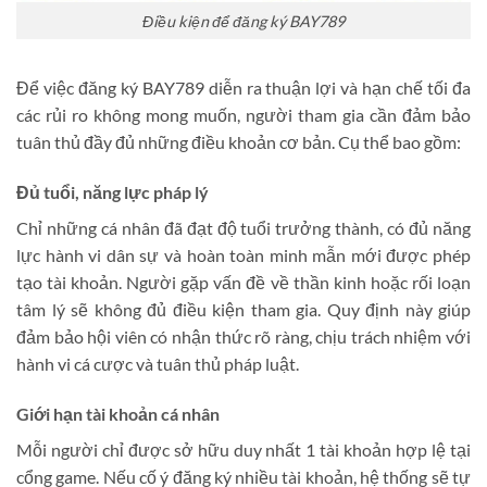
Điều kiện để đăng ký BAY789
Để việc
đăng ký BAY789
diễn ra thuận lợi và hạn chế tối đa
các rủi ro không mong muốn, người tham gia cần đảm bảo
tuân thủ đầy đủ những điều khoản cơ bản. Cụ thể bao gồm:
Đủ tuổi, năng lực pháp lý
Chỉ những cá nhân đã đạt độ tuổi trưởng thành, có đủ năng
lực hành vi dân sự và hoàn toàn minh mẫn mới được phép
tạo tài khoản. Người gặp vấn đề về thần kinh hoặc rối loạn
tâm lý sẽ không đủ điều kiện tham gia. Quy định này giúp
đảm bảo hội viên có nhận thức rõ ràng, chịu trách nhiệm với
hành vi cá cược và tuân thủ pháp luật.
Giới hạn tài khoản cá nhân
Mỗi người chỉ được sở hữu duy nhất 1 tài khoản hợp lệ tại
cổng game. Nếu cố ý đăng ký nhiều tài khoản, hệ thống sẽ tự