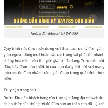
Hướng dẫn đăng ký tại BAY789
Quy trình này được xây dựng với thao tác cực kỳ đơn giản,
giúp người dùng mới hoàn tất chỉ trong vài phút để nhanh
chóng hòa mình vào thế giới giải trí đa dạng. Trước khi bắt
đầu, hãy đảm bảo thiết bị của bạn đang kết nối với mạng
internet ổn định nhằm tránh gián đoạn trong quá trình thực
hiện.
Truy cập trang chủ
Bước đầu tiên, khách hàng cần truy cập đúng địa chỉ website
chính thức của chúng tôi để đảm bảo an toàn cho dữ liệu cá