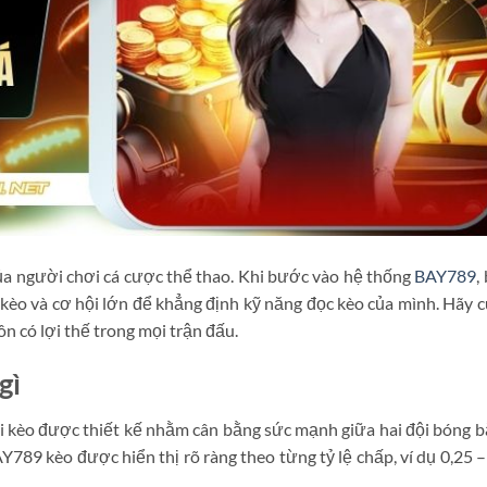
ủa người chơi cá cược thể thao. Khi bước vào hệ thống
BAY789
,
kèo và cơ hội lớn để khẳng định kỹ năng đọc kèo của mình. Hãy 
n có lợi thế trong mọi trận đấu.
gì
ại kèo được thiết kế nhằm cân bằng sức mạnh giữa hai đội bóng 
789 kèo được hiển thị rõ ràng theo từng tỷ lệ chấp, ví dụ 0,25 –