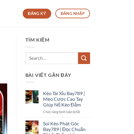
ĐĂNG KÝ
ĐĂNG NHẬP
TÌM KIẾM
BÀI VIẾT GẦN ĐÂY
Kèo Tài Xỉu Bay789 |
Mẹo Cược Cao Tay
Giúp Nổ Kèo Đậm
ở
Chức năng bình luận bị tắt
Kèo
Tài
Soi Kèo Phạt Góc
Xỉu
Bay789 | Đọc Chuẩn
Bay789