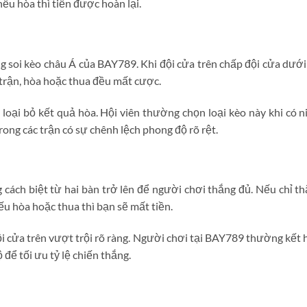
ếu hòa thì tiền được hoàn lại.
ng
soi kèo châu Á
của BAY789. Khi đội cửa trên chấp đội cửa dưới
 trận, hòa hoặc thua đều mất cược.
 loại bỏ kết quả hòa. Hội viên thường chọn loại kèo này khi có 
trong các trận có sự chênh lệch phong độ rõ rệt.
 cách biệt từ hai bàn trở lên để người chơi thắng đủ. Nếu chỉ t
ếu hòa hoặc thua thì bạn sẽ mất tiền.
ội cửa trên vượt trội rõ ràng. Người chơi tại BAY789 thường kết
 để tối ưu tỷ lệ chiến thắng.