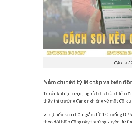
Cách soi 
Nắm chi tiết tỷ lệ chấp và biến độ
Trước khi đặt cược, người chơi cần hiểu rõ m
thấy thị trường đang nghiêng về một đội cụ
Ví dụ nếu kèo chấp giảm từ 1.0 xuống 0.75
theo dõi biến động này thường xuyên để tìm